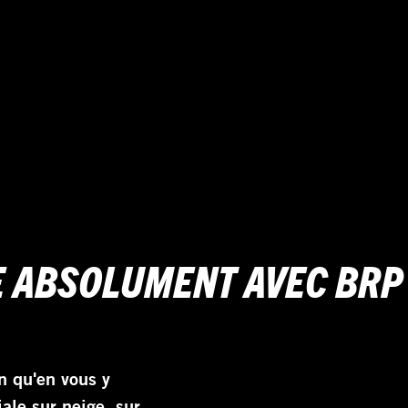
E ABSOLUMENT AVEC BRP
n qu'en vous y
ale sur neige, sur