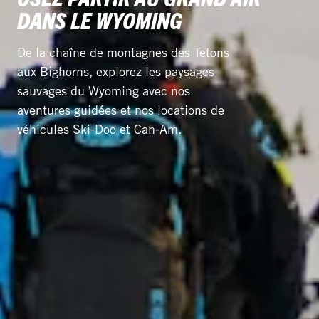
DANS LE WYOMING
De la chaîne de montagnes des Tetons
aux Bighorns, explorez les paysages
sauvages du Wyoming avec nos
aventures guidées et nos locations de
véhicules Ski‑Doo et Can‑Am.