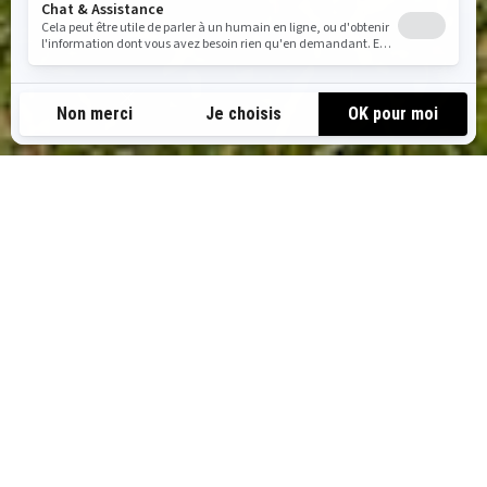
DES AVENTURES EN GROUPE EN
TOUTE SIMPLICITÉ
BRP Experiences propose des aventures guidées et des locations
sur la neige, sur l'eau et en tout-terrain, destinées aussi bien aux
équipes d'entreprise qu'aux grands groupes. Qu'il s'agisse de
séminaires de cohésion d'équipe, d'événements d'entreprise,
d'anniversaires, d'enterrements de vie de jeune fille ou de fêtes
de groupe, nos prestataires mettent à votre disposition les