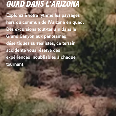
QUAD DANS L'ARIZONA
Explorez à votre rythme les paysages
hors du commun de l'Arizona en quad.
Des excursions tout-terrain dans le
Grand Canyon aux panoramas
désertiques surréalistes, ce terrain
accidenté vous réserve des
expériences inoubliables à chaque
tournant.