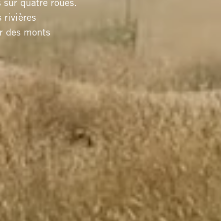
s sur quatre roues.
 rivières
r des monts