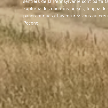
sentiers de la Pennsylvanie sont parfait
Explorez des chemins boisés, longez des
panoramiques et aventurez‑vous au cœu
Pocono.