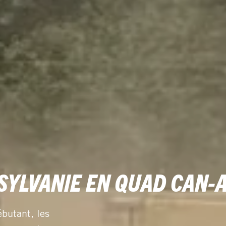
SYLVANIE EN QUAD CAN‑
butant, les